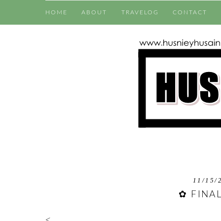
HOME
ABOUT
TRAVELOG
CONTACT
11/15/
✿ FINAL
<