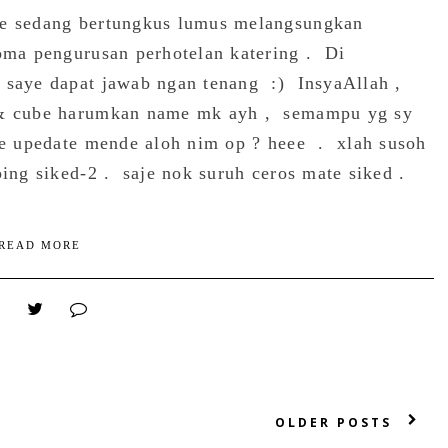
ye sedang bertungkus lumus melangsungkan
loma pengurusan perhotelan katering . Di
 saye dapat jawab ngan tenang :) InsyaAllah ,
 & cube harumkan name mk ayh , semampu yg sy
be upedate mende aloh nim op ? heee . xlah susoh
ping siked-2 . saje nok suruh ceros mate siked .
READ MORE
OLDER POSTS