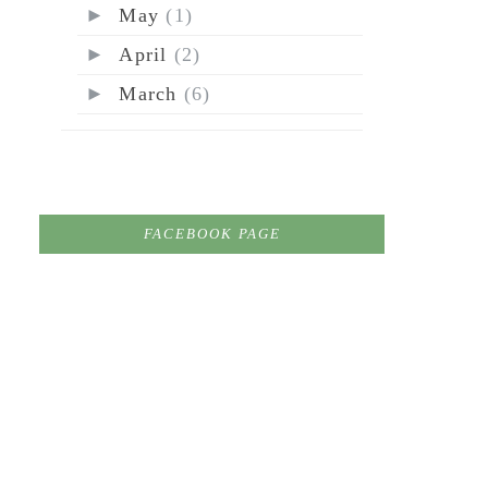
►
May
(1)
►
April
(2)
►
March
(6)
FACEBOOK PAGE