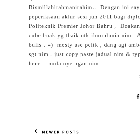
Bismillahirahmanirahim.. Dengan ini sa
peperiksaan akhir sesi jun 2011 bagi dip
Politeknik Premier Johor Bahru , Doakan
cube buak yg tbaik utk ilmu dunia nim
bulis . =) mesty ase pelik , dang agi am
sgt nim . just copy paste jadual nim & ty
heee . mula nye ngan nim...
NEWER POSTS