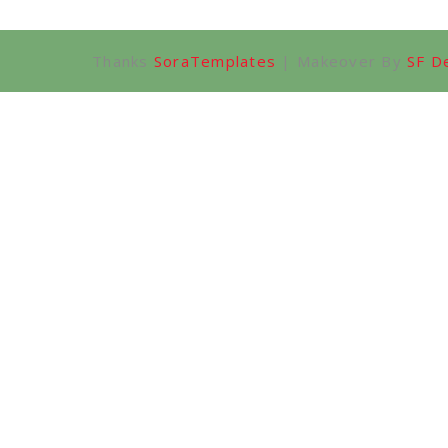
Thanks
SoraTemplates
| Makeover By
SF D