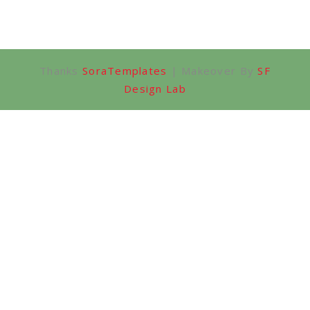
Thanks
SoraTemplates
| Makeover By
SF
Design Lab