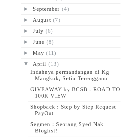
►
September
(4)
►
August
(7)
►
July
(6)
►
June
(8)
►
May
(11)
▼
April
(13)
Indahnya permandangan di Kg
Mangkuk, Setiu Terengganu
GIVEAWAY by BCSB : ROAD TO
100K VIEW
Shopback : Step by Step Request
PayOut
Segmen : Seorang Syed Nak
Bloglist!