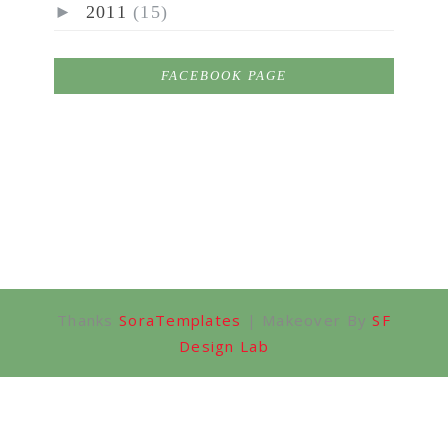
►
2011
(15)
FACEBOOK PAGE
Thanks
SoraTemplates
| Makeover By
SF
Design Lab