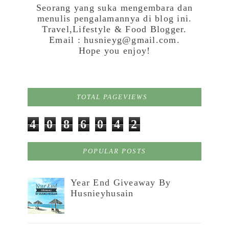
Seorang yang suka mengembara dan
menulis pengalamannya di blog ini.
Travel,Lifestyle & Food Blogger.
Email : husnieyg@gmail.com.
Hope you enjoy!
TOTAL PAGEVIEWS
4
0
8
6
0
4
2
POPULAR POSTS
Year End Giveaway By
Husnieyhusain