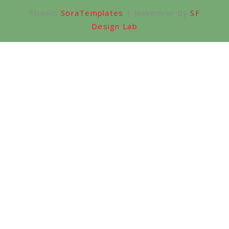
Thanks
SoraTemplates
| Makeover By
SF
Design Lab