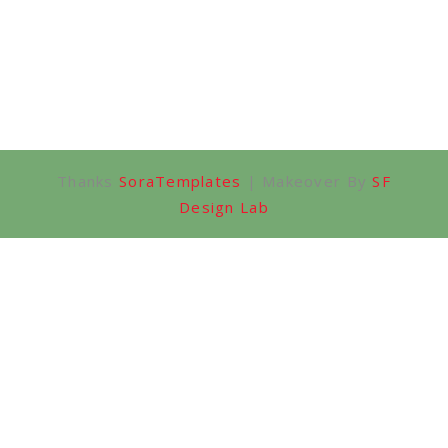
Thanks
SoraTemplates
| Makeover By
SF
Design Lab