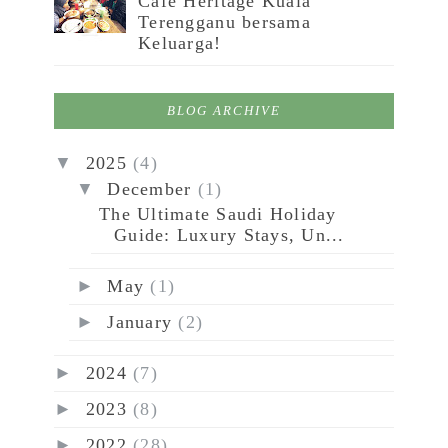
Cafe Heritage Kuala
Terengganu bersama
Keluarga!
BLOG ARCHIVE
▼
2025
(4)
▼
December
(1)
The Ultimate Saudi Holiday
Guide: Luxury Stays, Un...
►
May
(1)
►
January
(2)
►
2024
(7)
►
2023
(8)
►
2022
(28)