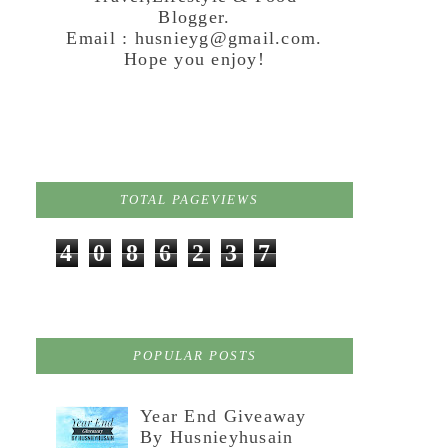
Blogger.
Email : husnieyg@gmail.com.
Hope you enjoy!
TOTAL PAGEVIEWS
4
0
8
6
2
3
7
POPULAR POSTS
Year End Giveaway
By Husnieyhusain