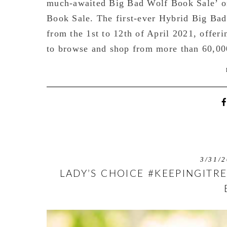
much-awaited Big Bad Wolf Book Sale’ on
Book Sale. The first-ever Hybrid Big Bad
from the 1st to 12th of April 2021, offeri
to browse and shop from more than 60,000
3/31/2
LADY’S CHOICE #KEEPINGITR