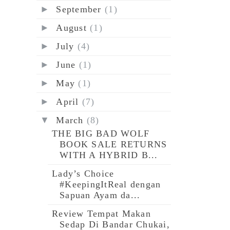
►
September
(1)
►
August
(1)
►
July
(4)
►
June
(1)
►
May
(1)
►
April
(7)
▼
March
(8)
THE BIG BAD WOLF
BOOK SALE RETURNS
WITH A HYBRID B...
Lady’s Choice
#KeepingItReal dengan
Sapuan Ayam da...
Review Tempat Makan
Sedap Di Bandar Chukai,