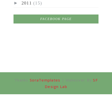
►
2011
(15)
FACEBOOK PAGE
Thanks
SoraTemplates
| Makeover By
SF
Design Lab