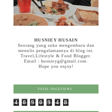
HUSNIEY HUSAIN
Seorang yang suka mengembara dan
menulis pengalamannya di blog ini.
Travel,Lifestyle & Food Blogger.
Email : husnieyg@gmail.com.
Hope you enjoy!
TOTAL PAGEVIEWS
4
0
9
0
9
4
8