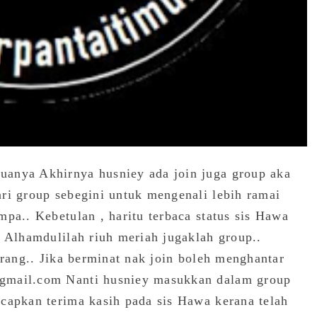
uanya Akhirnya husniey ada join juga group aka
ri group sebegini untuk mengenali lebih ramai
pa.. Kebetulan , haritu terbaca status sis Hawa
n Alhamdulilah riuh meriah jugaklah group..
orang.. Jika berminat nak join boleh menghantar
gmail.com Nanti husniey masukkan dalam group
capkan terima kasih pada sis Hawa kerana telah