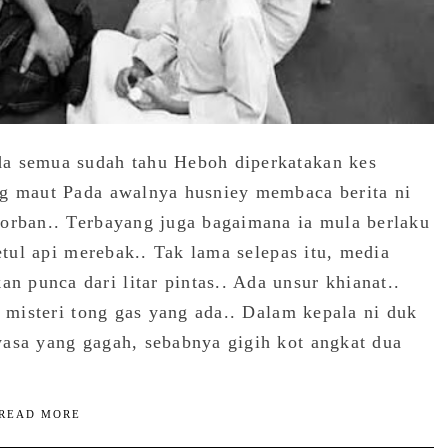
da semua sudah tahu Heboh diperkatakan kes
ng maut Pada awalnya husniey membaca berita ni
korban.. Terbayang juga bagaimana ia mula berlaku
etul api merebak.. Tak lama selepas itu, media
punca dari litar pintas.. Ada unsur khianat..
u misteri tong gas yang ada.. Dalam kepala ni duk
wasa yang gagah, sebabnya gigih kot angkat dua
READ MORE