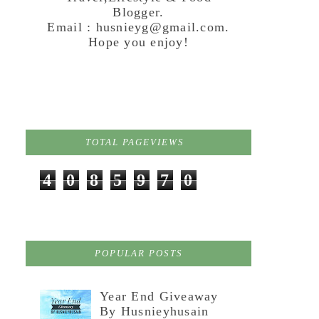
Blogger.
Email : husnieyg@gmail.com.
Hope you enjoy!
TOTAL PAGEVIEWS
4
0
8
5
9
7
0
POPULAR POSTS
Year End Giveaway
By Husnieyhusain