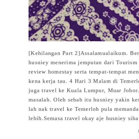
[Kehilangan Part 2]Assalamualaikum. Be
husniey menerima jemputan dari Tourism
review homestay serta tempat-tempat men
kena kerja tau. 4 Hari 3 Malam di Temer
juga travel ke Kuala Lumpur, Muar Johor
masalah. Oleh sebab itu husniey yakin ke
lah nak travel ke Temerloh pula memand
lebih.Semasa travel okay aje husniey siha