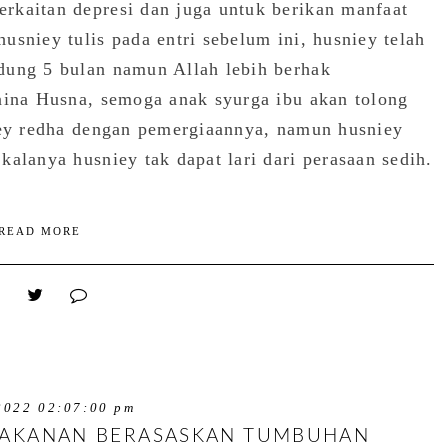
rkaitan depresi dan juga untuk berikan manfaat
sniey tulis pada entri sebelum ini, husniey telah
dung 5 bulan namun Allah lebih berhak
nina Husna, semoga anak syurga ibu akan tolong
niey redha dengan pemergiaannya, namun husniey
alanya husniey tak dapat lari dari perasaan sedih.
READ MORE
2022 02:07:00 pm
 MAKANAN BERASASKAN TUMBUHAN