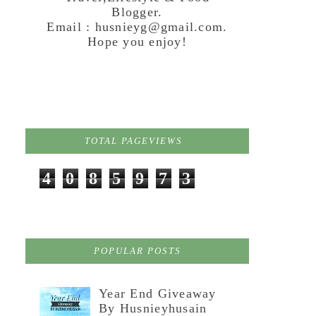
Blogger.
Email : husnieyg@gmail.com.
Hope you enjoy!
TOTAL PAGEVIEWS
4
0
8
5
9
7
3
POPULAR POSTS
Year End Giveaway
By Husnieyhusain