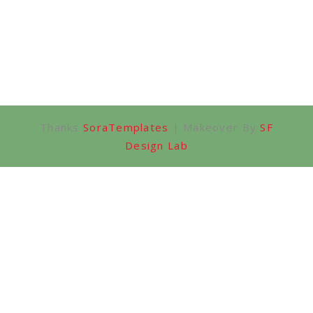
Thanks
SoraTemplates
| Makeover By
SF
Design Lab