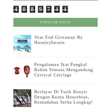
4
0
8
9
7
4
4
POPULAR POSTS
Year End Giveaway By
Husnieyhusain
Pengalaman Ikat Pangkal
Rahim Semasa Mengandung
Cervical Cerclage
Berlayar Di Tasik Kenyir
Dengan Razna Houseboat,
Kemudahan Serba Lengkap!