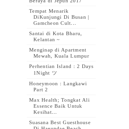
Beraya di Jepun 2017
Tempat Menarik
DiKunjungi Di Busan |
Gamcheon Cult...
Santai di Kota Bharu,
Kelantan ~
Menginap di Apartment
Mewah, Kuala Lumpur
Perhentian Island : 2 Days
1Night ツ
Honeymoon : Langkawi
Part 2
Max Health; Tongkat Ali
Essence Baik Untuk
Kesihat...
Suasana Best Guesthouse
Di Haeundae Beach,