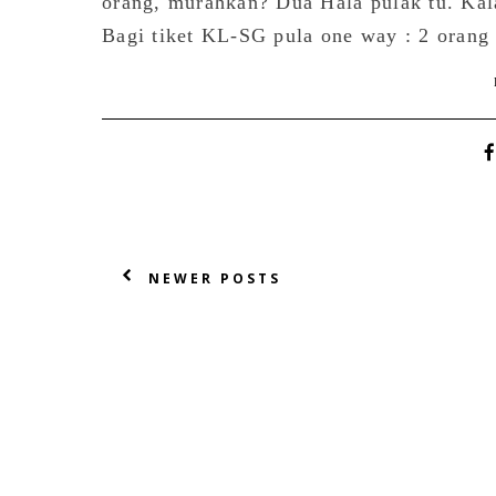
orang, murahkan? Dua Hala pulak tu. Kal
Bagi tiket KL-SG pula one way : 2 orang
NEWER POSTS