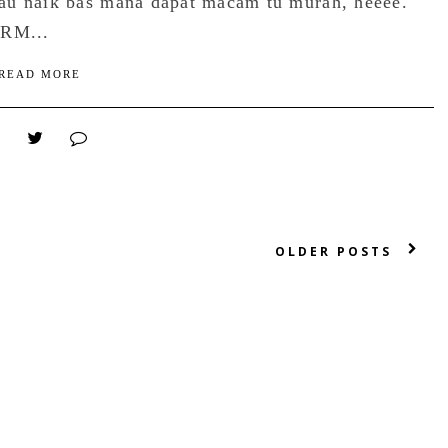
au naik bas mana dapat macam tu murah, heeee.
 RM...
READ MORE
OLDER POSTS