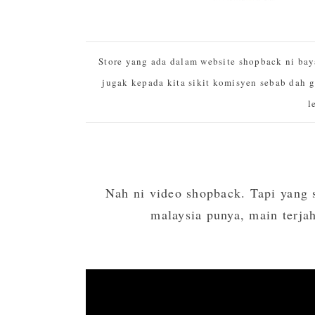
Store yang ada dalam website shopback ni bay
jugak kepada kita sikit komisyen sebab dah
l
Nah ni video shopback. Tapi yang 
malaysia punya, main terja