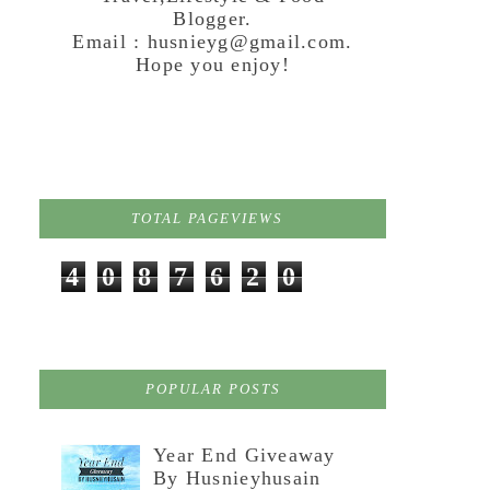
Blogger.
Email : husnieyg@gmail.com.
Hope you enjoy!
TOTAL PAGEVIEWS
4
0
8
7
6
2
0
POPULAR POSTS
Year End Giveaway
By Husnieyhusain