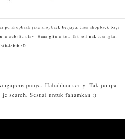
ar pd shopback jika shopback berjaya, then shopback bagi
 guna website dia~
Haaa gitula kot. Tak reti nak terangkan
ebih-lebih :D
singapore punya. Hahahhaa sorry. Tak jumpa
h je search. Sesuai untuk fahamkan :)