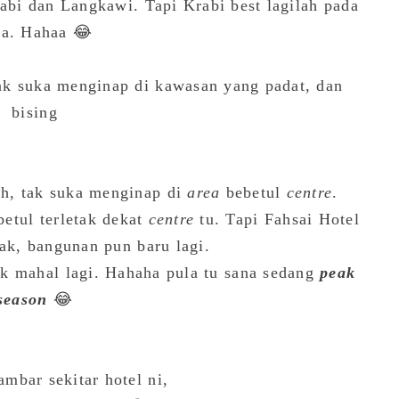
abi dan Langkawi. Tapi Krabi best lagilah pada
ya. Hahaa 😂
tak suka menginap di kawasan yang padat, dan
bising
ah, tak suka menginap di
area
bebetul
centre
.
etul terletak dekat
centre
tu. Tapi Fahsai Hotel
ak, bangunan pun baru lagi.
ok mahal lagi. Hahaha pula tu sana sedang
peak
season
😂
mbar sekitar hotel ni,