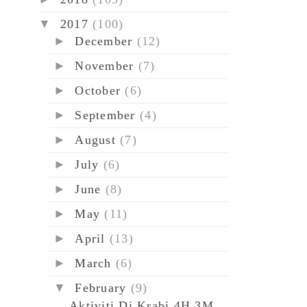
▼
2017
(100)
►
December
(12)
►
November
(7)
►
October
(6)
►
September
(4)
►
August
(7)
►
July
(6)
►
June
(8)
►
May
(11)
►
April
(13)
►
March
(6)
▼
February
(9)
Aktiviti Di Krabi 4H 3M