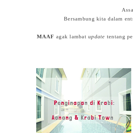
Ass
Bersambung kita dalam entr
MAAF
agak lambat
update
tentang per