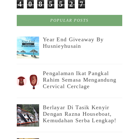
4
0
8
5
5
2
7
POPULAR POSTS
Year End Giveaway By
Husnieyhusain
Pengalaman Ikat Pangkal
Rahim Semasa Mengandung
Cervical Cerclage
Berlayar Di Tasik Kenyir
Dengan Razna Houseboat,
Kemudahan Serba Lengkap!