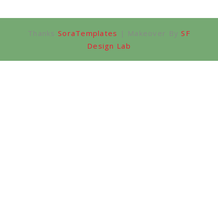
Thanks
SoraTemplates
| Makeover By
SF
Design Lab