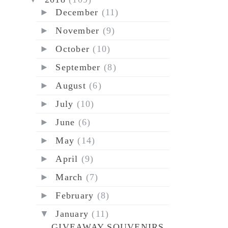
►
December
(11)
►
November
(9)
►
October
(10)
►
September
(8)
►
August
(6)
►
July
(10)
►
June
(6)
►
May
(14)
►
April
(9)
►
March
(7)
►
February
(8)
▼
January
(11)
GIVEAWAY SOUVENIRS