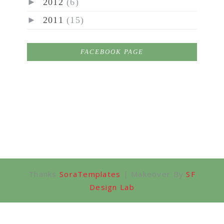
►
2012
(6)
►
2011
(15)
FACEBOOK PAGE
Thanks
SoraTemplates
| Makeover By
SF
Design Lab