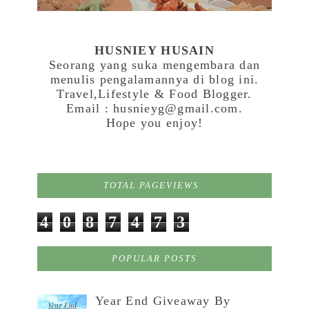
HUSNIEY HUSAIN
Seorang yang suka mengembara dan
menulis pengalamannya di blog ini.
Travel,Lifestyle & Food Blogger.
Email : husnieyg@gmail.com.
Hope you enjoy!
TOTAL PAGEVIEWS
4
0
8
7
4
7
3
POPULAR POSTS
Year End Giveaway By