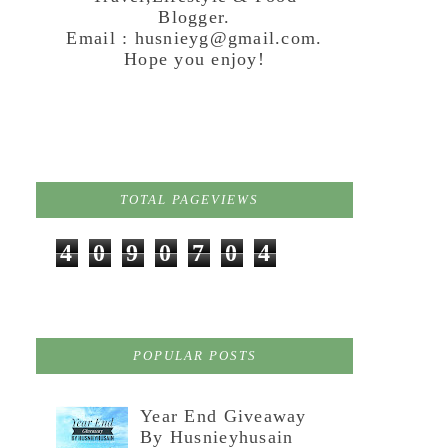
Blogger.
Email : husnieyg@gmail.com.
Hope you enjoy!
TOTAL PAGEVIEWS
4
0
9
0
7
0
4
POPULAR POSTS
Year End Giveaway
By Husnieyhusain