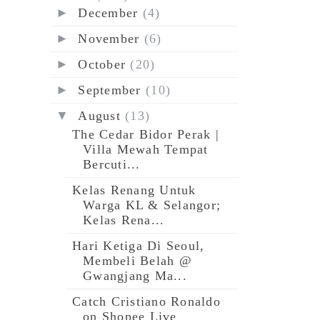
►
December
(4)
►
November
(6)
►
October
(20)
►
September
(10)
▼
August
(13)
The Cedar Bidor Perak |
Villa Mewah Tempat
Bercuti...
Kelas Renang Untuk
Warga KL & Selangor;
Kelas Rena...
Hari Ketiga Di Seoul,
Membeli Belah @
Gwangjang Ma...
Catch Cristiano Ronaldo
on Shopee Live