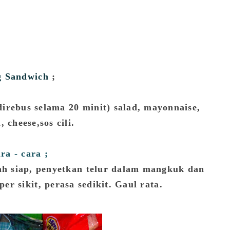
g Sandwich
;
i(direbus selama 20 minit) salad, mayonnaise,
, cheese,sos cili.
ra - cara ;
dah siap, penyetkan telur dalam mangkuk dan
r sikit, perasa sedikit. Gaul rata.