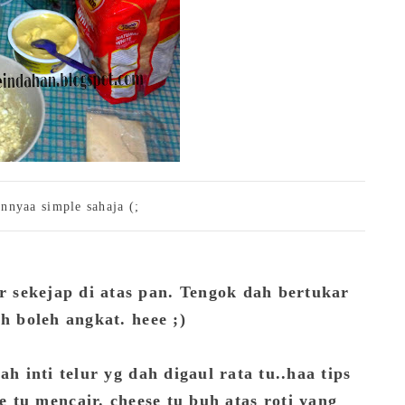
nnyaa simple sahaja (;
r sekejap di atas pan. Tengok dah bertukar
h boleh angkat. heee ;)
lah inti telur yg dah digaul rata tu..haa tips
 tu mencair. cheese tu buh atas roti yang