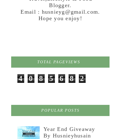
Blogger.
Email : husnieyg@gmail.com.
Hope you enjoy!
TOTAL PAGEVIEWS
4
0
8
5
6
8
2
POPULAR POSTS
Year End Giveaway
By Husnieyhusain