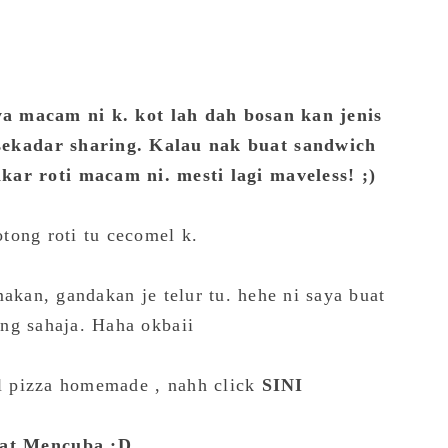
a macam ni k. kot lah dah bosan kan jenis
 sekadar sharing. Kalau nak buat sandwich
kar roti macam ni. mesti lagi maveless! ;)
otong roti tu cecomel k.
makan, gandakan je telur tu. hehe ni saya buat
ng sahaja. Haha okbaii
l pizza homemade , nahh click
SINI
at Mencuba ;D