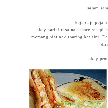
salam se
kejap aje pejam
okay harini rasa nak share resepi l
memang niat nak sharing kat sini. Da
dir
okay proc