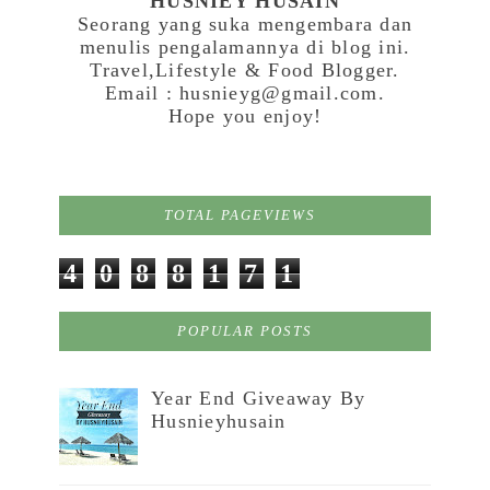
HUSNIEY HUSAIN
Seorang yang suka mengembara dan
menulis pengalamannya di blog ini.
Travel,Lifestyle & Food Blogger.
Email : husnieyg@gmail.com.
Hope you enjoy!
TOTAL PAGEVIEWS
4
0
8
8
1
7
1
POPULAR POSTS
Year End Giveaway By
Husnieyhusain