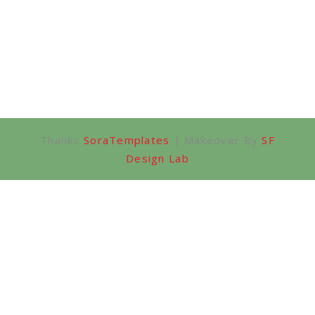
Thanks
SoraTemplates
| Makeover By
SF
Design Lab