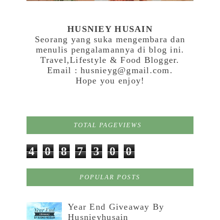
HUSNIEY HUSAIN
Seorang yang suka mengembara dan
menulis pengalamannya di blog ini.
Travel,Lifestyle & Food Blogger.
Email : husnieyg@gmail.com.
Hope you enjoy!
TOTAL PAGEVIEWS
4
0
8
7
3
0
0
POPULAR POSTS
Year End Giveaway By
Husnieyhusain