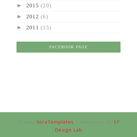
►
2015
(20)
►
2012
(6)
►
2011
(15)
FACEBOOK PAGE
Thanks
SoraTemplates
| Makeover By
SF
Design Lab