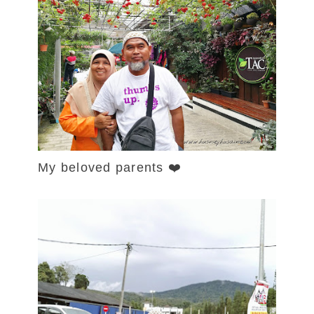
My beloved parents ❤️