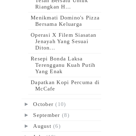
Telah Bersatu Untuk
Riangkan H...
Menikmati Domino's Pizza
Bersama Keluarga
Operasi X Filem Siasatan
Jenayah Yang Sesuai
Diton...
Resepi Bonda Laksa
Terengganu Kuah Putih
Yang Enak
Dapatkan Kopi Percuma di
McCafe
►
October
(10)
►
September
(8)
►
August
(6)