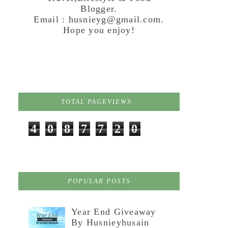
Blogger.
Email : husnieyg@gmail.com.
Hope you enjoy!
TOTAL PAGEVIEWS
4
0
8
7
7
2
0
POPULAR POSTS
Year End Giveaway
By Husnieyhusain