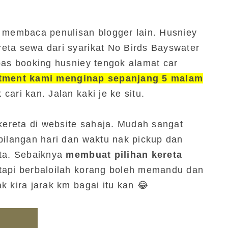
n membaca penulisan blogger lain. Husniey
eta sewa dari syarikat No Birds Bayswater
pas booking husniey tengok alamat car
tment kami menginap sepanjang 5 malam
ari kan. Jalan kaki je ke situ.
ereta di website sahaja. Mudah sangat
bilangan hari dan waktu nak pickup dan
eta. Sebaiknya
membuat pilihan kereta
 tapi berbaloilah korang boleh memandu dan
k kira jarak km bagai itu kan 😂