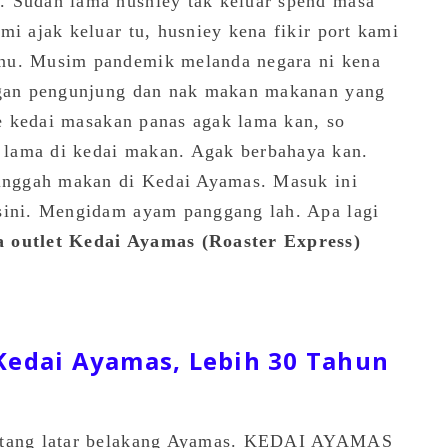
. Sudah lama husniey tak keluar spend masa
mi ajak keluar tu, husniey kena fikir port kami
nu. Musim pandemik melanda negara ni kena
engan pengunjung dan nak makan makanan yang
 ke kedai masakan panas agak lama kan, so
lama di kedai makan. Agak berbahaya kan.
singgah makan di Kedai Ayamas. Masuk ini
sini. Mengidam ayam panggang lah. Apa lagi
 outlet Kedai Ayamas (Roaster Express)
Kedai Ayamas, Lebih 30 Tahun
entang latar belakang Ayamas. KEDAI AYAMAS