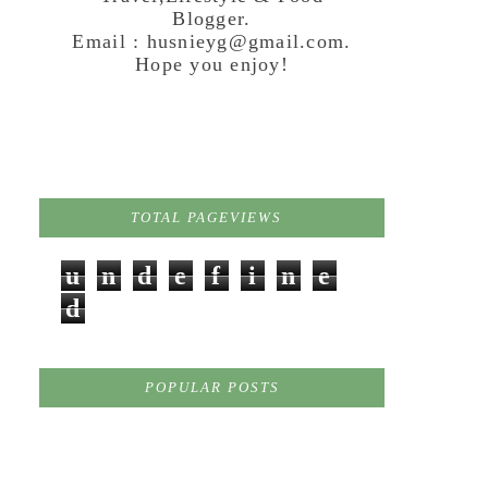
Blogger.
Email : husnieyg@gmail.com.
Hope you enjoy!
TOTAL PAGEVIEWS
u
n
d
e
f
i
n
e
d
POPULAR POSTS