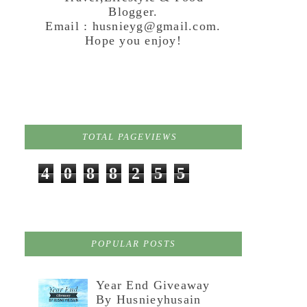
Blogger.
Email : husnieyg@gmail.com.
Hope you enjoy!
TOTAL PAGEVIEWS
4
0
8
8
2
5
5
POPULAR POSTS
Year End Giveaway
By Husnieyhusain