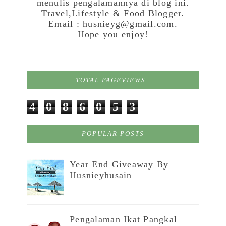
menulis pengalamannya di blog ini.
Travel,Lifestyle & Food Blogger.
Email : husnieyg@gmail.com.
Hope you enjoy!
TOTAL PAGEVIEWS
4
0
8
6
0
5
3
POPULAR POSTS
Year End Giveaway By
Husnieyhusain
Pengalaman Ikat Pangkal