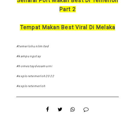
Senarai Port Makan Best Di Temerloh
Part 2
Tempat Makan Best Viral Di Melaka
#temerlohunlimited
#kampungstay
#homestaydesamurni
#exploretemerloh2022
#exploretemerloh