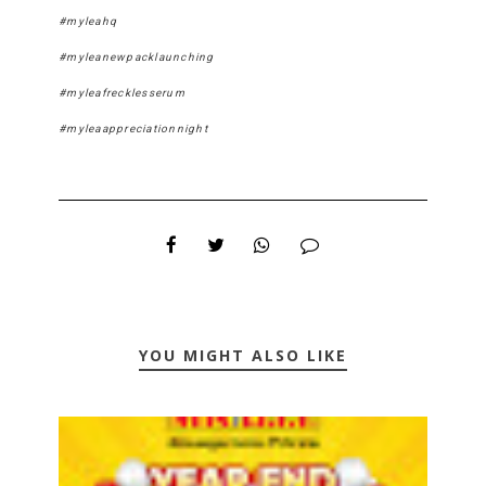
#myleahq
#myleanewpacklaunching
#myleafrecklesserum
#myleaappreciationnight
YOU MIGHT ALSO LIKE