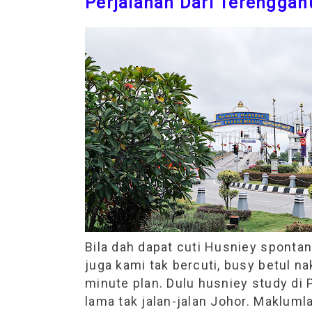
Perjalanan Dari Terenggan
Bila dah dapat cuti Husniey sponta
juga kami tak bercuti, busy betul na
minute plan. Dulu husniey study di 
lama tak jalan-jalan Johor. Makluml