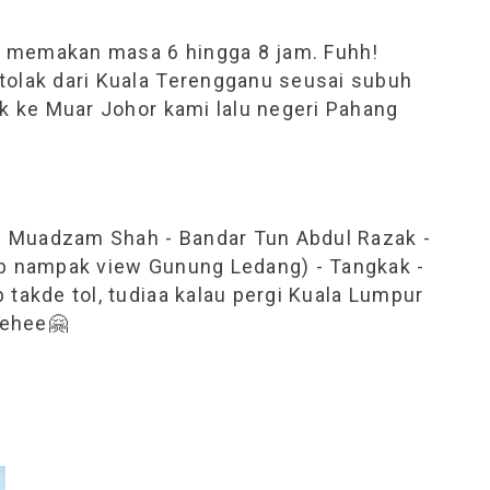
g memakan masa 6 hingga 8 jam. Fuhh!
tolak dari Kuala Terengganu seusai subuh
uk ke Muar Johor kami lalu negeri Pahang
 Muadzam Shah - Bandar Tun Abdul Razak -
ab nampak view Gunung Ledang) - Tangkak -
 takde tol, tudiaa kalau pergi Kuala Lumpur
Hehee🤗