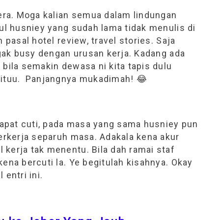
ra. Moga kalian semua dalam lindungan
tul husniey yang sudah lama tidak menulis di
 pasal hotel review, travel stories. Saja
 Agak busy dengan urusan kerja. Kadang ada
 bila semakin dewasa ni kita tapis dulu
 Gituu. Panjangnya mukadimah! 😂
dapat cuti, pada masa yang sama husniey pun
berkerja separuh masa. Adakala kena akur
 kerja tak menentu. Bila dah ramai staf
kena bercuti la. Ye begitulah kisahnya. Okay
entri ini.