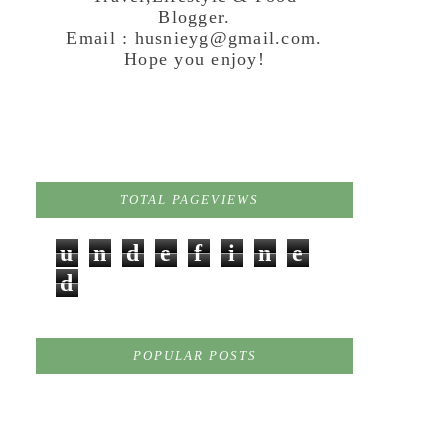
Blogger.
Email : husnieyg@gmail.com.
Hope you enjoy!
TOTAL PAGEVIEWS
u
n
d
e
f
i
n
e
d
POPULAR POSTS