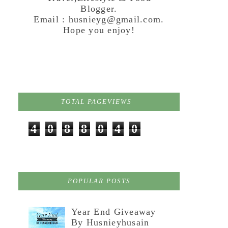
Blogger.
Email : husnieyg@gmail.com.
Hope you enjoy!
TOTAL PAGEVIEWS
4
0
8
8
0
4
0
POPULAR POSTS
Year End Giveaway
By Husnieyhusain