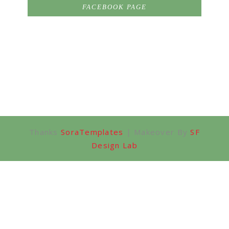
FACEBOOK PAGE
Thanks
SoraTemplates
| Makeover By
SF
Design Lab