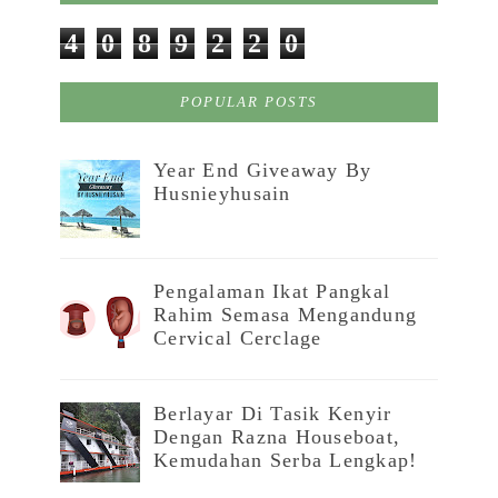
4
0
8
9
2
2
0
POPULAR POSTS
Year End Giveaway By
Husnieyhusain
Pengalaman Ikat Pangkal
Rahim Semasa Mengandung
Cervical Cerclage
Berlayar Di Tasik Kenyir
Dengan Razna Houseboat,
Kemudahan Serba Lengkap!