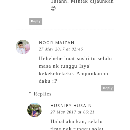
Tulahh. Mintak dijauhkan
😊
Reply
NOOR MAIZAN
27 May 2017 at 02:46
Hehehehe buat sushi tu selalu
masa nk tunggu Isya'
kekekekekeke. Ampunkannn
daku :P
Reply
Replies
HUSNIEY HUSAIN
27 May 2017 at 06:21
Hahahaha kan, selalu
time nak tunggu solat