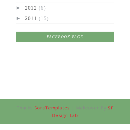
►
2012
(6)
►
2011
(15)
FACEBOOK PAGE
Thanks
SoraTemplates
| Makeover By
SF
Design Lab