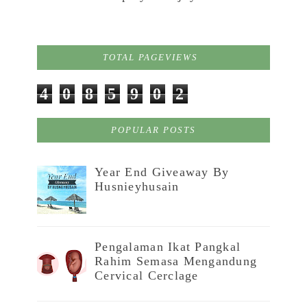
TOTAL PAGEVIEWS
4
0
8
5
9
0
2
POPULAR POSTS
Year End Giveaway By
Husnieyhusain
Pengalaman Ikat Pangkal
Rahim Semasa Mengandung
Cervical Cerclage