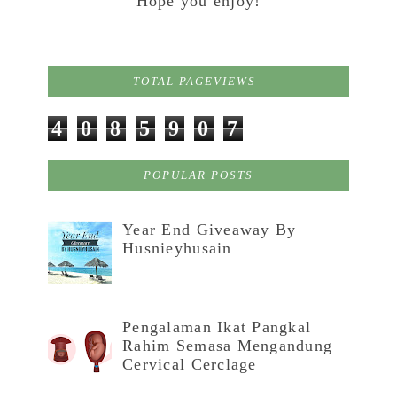
Hope you enjoy!
TOTAL PAGEVIEWS
4
0
8
5
9
0
7
POPULAR POSTS
Year End Giveaway By
Husnieyhusain
Pengalaman Ikat Pangkal
Rahim Semasa Mengandung
Cervical Cerclage