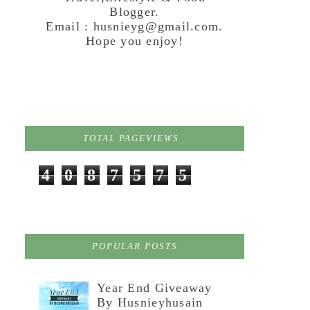
Blogger.
Email : husnieyg@gmail.com.
Hope you enjoy!
TOTAL PAGEVIEWS
4
0
8
7
5
7
5
POPULAR POSTS
Year End Giveaway
By Husnieyhusain