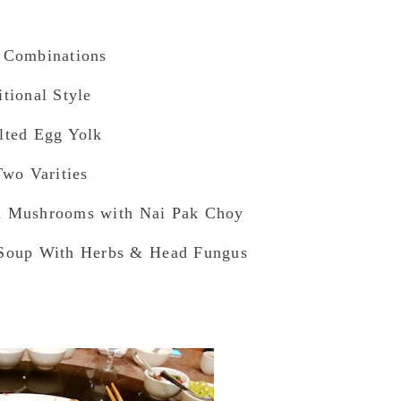
 Combinations
tional Style
lted Egg Yolk
Two Varities
& Mushrooms with Nai Pak Choy
 Soup With Herbs & Head Fungus