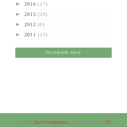
►
2016
(17)
►
2015
(20)
►
2012
(6)
►
2011
(15)
FACEBOOK PAGE
Thanks
SoraTemplates
| Makeover By
SF