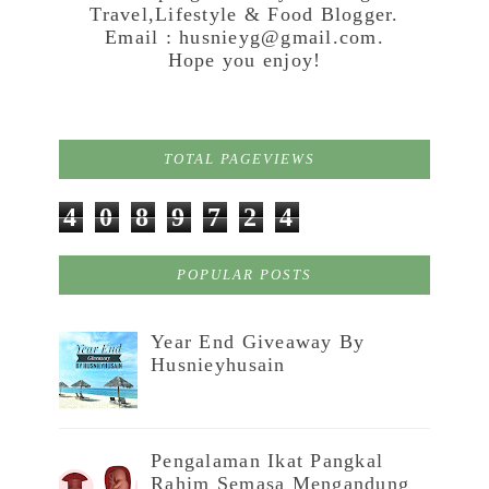
Travel,Lifestyle & Food Blogger.
Email : husnieyg@gmail.com.
Hope you enjoy!
TOTAL PAGEVIEWS
4
0
8
9
7
2
4
POPULAR POSTS
Year End Giveaway By
Husnieyhusain
Pengalaman Ikat Pangkal
Rahim Semasa Mengandung