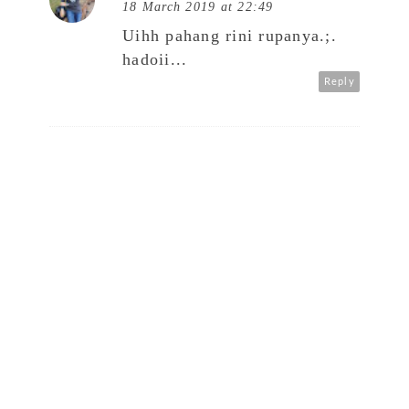
18 March 2019 at 22:49
Uihh pahang rini rupanya.;.
hadoii...
Reply