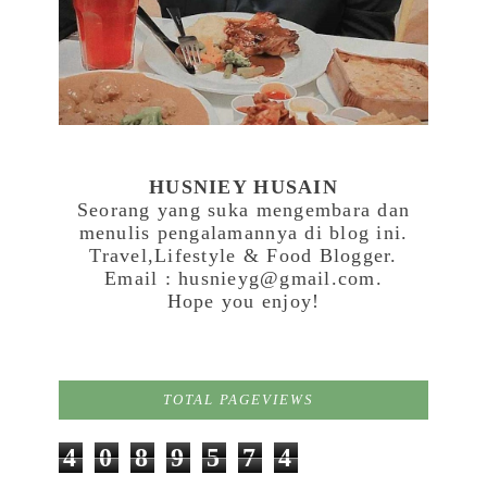
HUSNIEY HUSAIN
Seorang yang suka mengembara dan
menulis pengalamannya di blog ini.
Travel,Lifestyle & Food Blogger.
Email : husnieyg@gmail.com.
Hope you enjoy!
TOTAL PAGEVIEWS
4
0
8
9
5
7
4