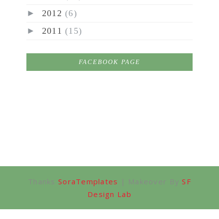
►
2012
(6)
►
2011
(15)
FACEBOOK PAGE
Thanks
SoraTemplates
| Makeover By
SF
Design Lab