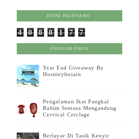
TOTAL PAGEVIEWS
4
0
8
8
1
7
7
POPULAR POSTS
Year End Giveaway By
Husnieyhusain
Pengalaman Ikat Pangkal
Rahim Semasa Mengandung
Cervical Cerclage
Berlayar Di Tasik Kenyir