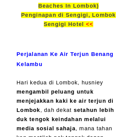
Beaches In Lombok)
Penginapan di Sengigi, Lombok
Sengigi Hotel
<<
P
erjalanan Ke Air Terjun Benang
Kelambu
Hari kedua di Lombok, husniey
mengambil peluang untuk
menjejakkan kaki ke air terjun di
Lombok
, dah dekat
setahun lebih
duk tengok keindahan melalui
media sosial sahaja
, mana tahan